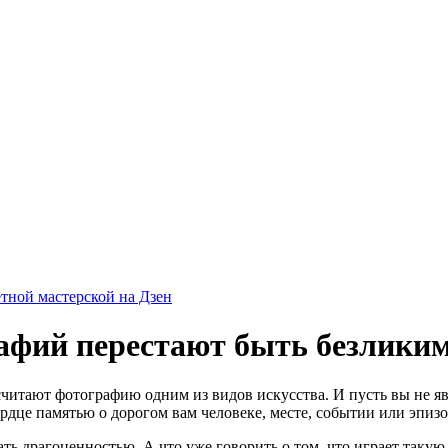
афий перестают быть безлики
итают фотографию одним из видов искусства. И пусть вы не яв
ердце памятью о дорогом вам человеке, месте, событии или эпиз
ать драгоценностью. А что уже говорить о том, что играет так