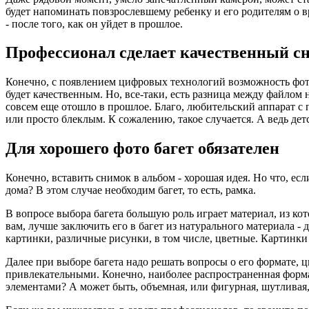
будет напоминать повзрослевшему ребенку и его родителям о в
- после того, как он уйдет в прошлое.
Профессионал сделает качественный с
Конечно, с появлением цифровых технологий возможность фот
будет качественным. Но, все-таки, есть разница между файлом
совсем еще отошло в прошлое. Благо, любительский аппарат с
или просто блеклым. К сожалению, такое случается. А ведь дет
Для хорошего фото багет обязателен
Конечно, вставить снимок в альбом - хорошая идея. Но что, ес
дома? В этом случае необходим багет, то есть, рамка.
В вопросе выбора багета большую роль играет материал, из кот
вам, лучше заключить его в багет из натурального материала -
картинки, различные рисунки, в том числе, цветные. Картинки
Далее при выборе багета надо решать вопросы о его формате, ц
привлекательными. Конечно, наиболее распространенная форма
элементами? А может быть, объемная, или фигурная, шутливая,