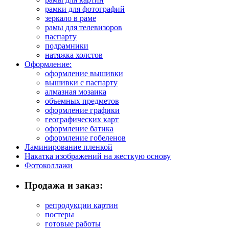
рамки для фотографий
зеркало в раме
рамы для телевизоров
паспарту
подрамники
натяжка холстов
Оформление:
оформление вышивки
вышивки с паспарту
алмазная мозаика
объемных предметов
оформление графики
географических карт
оформление батика
оформление гобеленов
Ламинирование пленкой
Накатка изображений на жесткую основу
Фотоколлажи
Продажа и заказ:
репродукции картин
постеры
готовые работы