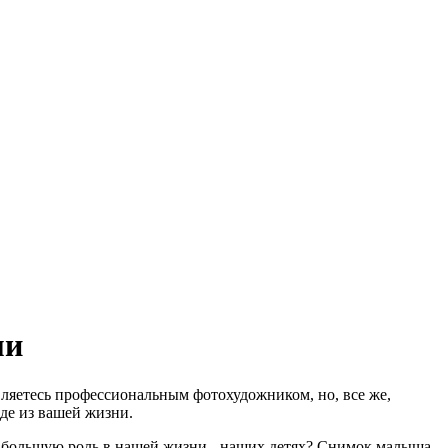
ми
ляетесь профессиональным фотохудожником, но, все же,
оде из вашей жизни.
ую большую роль в нашей жизни - наших детях? Снимок малыша