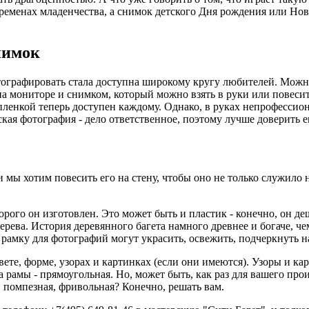
ременах младенчества, а снимок детского Дня рождения или Нов
нимок
ографировать стала доступна широкому кругу любителей. Можно
 на мониторе и снимком, который можно взять в руки или повеси
 пленкой теперь доступен каждому. Однако, в руках непрофесси
ская фотография - дело ответственное, поэтому лучше доверить 
ли мы хотим повесить его на стену, чтобы оно не только служил
орого он изготовлен. Это может быть и пластик - конечно, он д
 дерева. История деревянного багета намного древнее и богаче, 
 рамку для фотографий могут украсить, освежить, подчеркнуть н
вете, форме, узорах и картинках (если они имеются). Узоры и к
 рамы - прямоугольная. Но, может быть, как раз для вашего пр
 помпезная, фривольная? Конечно, решать вам.