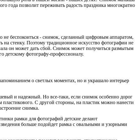
ого года позволит переживать радость праздника многократно
 не беспокоиться - снимок, сделанный цифровым аппаратом,
ть на стенку. Поэтому традиционное искусство фотографии не
онала он может дать сбой. Снимок может получиться размытым
его детскому фотографу-профессионалу.
о напоминанием о светлых моментах, но и украшало интерьер
ешевый и надежный. Но все-таки, если снимок особенно дорог
чем пластикового. С другой стороны, на пластик можно нанести
астроение снимка.
артинки рамки для фотографий детские делают
оизведения больше подойдет рамка с овальными и узорными