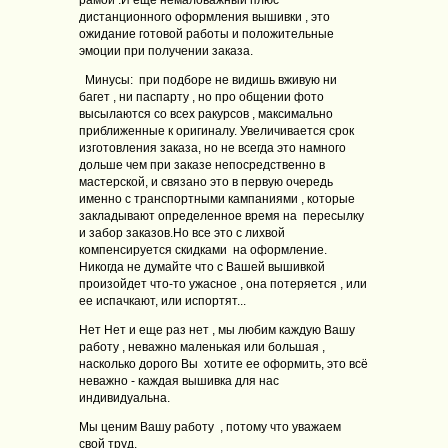
рамой .И еще немаловажный плюс
дистанционного оформления вышивки , это
ожидание готовой работы и положительные
эмоции при получении заказа.
Минусы: при подборе не видишь вживую ни
багет , ни паспарту , но про общении фото
высылаются со всех ракурсов , максимально
приближенные к оригиналу. Увеличивается срок
изготовления заказа, но не всегда это намного
дольше чем при заказе непосредственно в
мастерской, и связано это в первую очередь
именно с транспортными кампаниями , которые
закладывают определенное время на пересылку
и забор заказов.Но все это с лихвой
компенсируется скидками на оформление.
Никогда не думайте что с Вашей вышивкой
произойдет что-то ужасное , она потеряется , или
ее испачкают, или испортят...
Нет Нет и еще раз нет , мы любим каждую Вашу
работу , неважно маленькая или большая ,
насколько дорого Вы хотите ее оформить, это всё
неважно - каждая вышивка для нас
индивидуальна.
Мы ценим Вашу работу , потому что уважаем
свой труд.