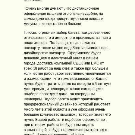
Очень многие думают , что дистанционное
оформление вышивки это очень неудобно, на
самом деле везде присутствуют свои плюсы и
минусы , плюсов конечно больше.
Плюсы: огромный выбор багета , как деревянного
отечественного и импортного производства , так и
пластикового . Полная цветовая палитра
паспарту, также можно подобрать оригинальное ,
дизайнерское паспарту . Оформление будет
дешевле ,чем в идентичный багет в Вашем
городе, доставка компанией СДЕК или ЕМС от
трех (3) работ за наш счет, а также при большем
количестве работ , соответственно увеличивается
и размер скидки , что тоже немаловажно .Вам не
нужно будет тратить время на поездки в багетную
мастерскую , и непосредственно сам процесс
подбора проведете дома , за очередным
шедевром. Подбор багета будет производить
проффесиональный дизайнер ,который работает
много лет в этой области и уже оформил очень
большое количество вышивок , который знает что
нужно Вашей работе и подберет оформление ,
при котором работа не будет выглядеть
вызывающей , а будет гармонично смотреться с