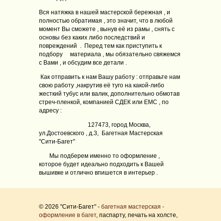
Вся натяжка в нашей мастерской бережная , и
полностью обратимая , это значит, что в любой
момент Вы сможете , вынув её из рамы , снять с
основы без каких либо последствий и
повреждений . Перед тем как приступить к
подбору материала , мы обязательно свяжемся
с Вами , и обсудим все детали .
Как отправить к нам Вашу работу : отправьте нам
свою работу ,накрутив её туго на какой-либо
жесткий тубус или валик, дополнительно обмотав
стреч-пленкой, компанией СДЕК или ЕМС , по
адресу :
127473, город Москва,
ул.Достоевского , д.3, Багетная Мастерская
"Сити-Багет"
Мы подберем именно то оформление ,
которое будет идеально подходить к Вашей
вышивке и отлично впишется в интерьер .
© 2026 "Сити-Багет" -
багетная мастерская -
оформление в багет
, паспарту, печать на холсте,